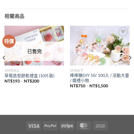
相關商品
特價
Add to
Add to
wishlist
wishlist
已售完
100元以上
29元以下
棒棒糖DIY 50/ 100入 / 活動大量
草莓造型餅乾禮盒 (10片裝)
/ 婚禮小物
價
NT$
193
–
NT$
200
格
價
NT$
750
–
NT$
1,500
範
格
圍：
範
NT$193
圍：
到
NT$750
NT$200
到
NT$1,500