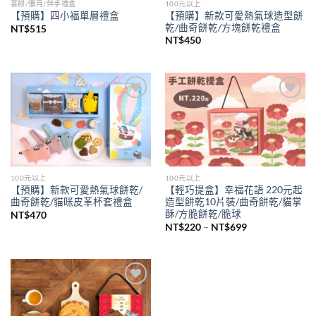
喜餅/彌月/伴手禮盒
100元以上
【預購】新款可愛熱氣球造型餅
【預購】四小福單層禮盒
乾/曲奇餅乾/方塊餅乾禮盒
NT$
515
NT$
450
Add to
Add to
wishlist
wishlist
100元以上
100元以上
【預購】新款可愛熱氣球餅乾/
【輕巧提盒】幸福花語 220元起
曲奇餅乾/貓咪皮革杯套禮盒
造型餅乾10片裝/曲奇餅乾/貓掌
酥/方脆餅乾/脆球
NT$
470
價
NT$
220
–
NT$
699
格
範
圍：
NT$220
到
NT$699
Add to
wishlist