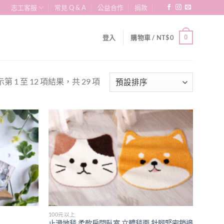
志工客服
常見 Q & A
公益合作
捐款
0
登入
購物車 /
NT$
0
第 1 至 12 項結果，共 29 項
Add to
Add to
wishlist
wishlist
100元以上
止滑地毯 柔軟房間臥室 立體毯面 針腳緊密鎖邊