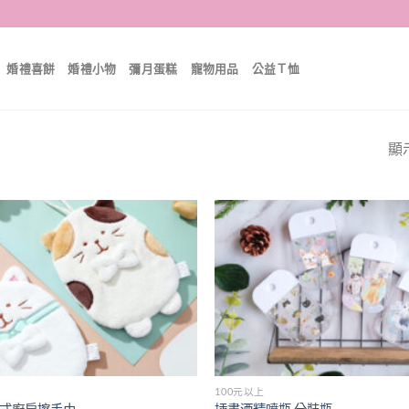
婚禮喜餅
婚禮小物
彌月蛋糕
寵物用品
公益Ｔ恤
顯示
Add to
wishlist
100元以上