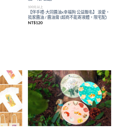
wishlist
wishlist
100元以上
【伴手禮-大同醬油x幸福狗 公益聯名】 浪愛‧
抵家醬油 / 醬油膏 (超商不能寄液體，限宅配)
NT$
120
Add to
Add to
wishlist
wishlist