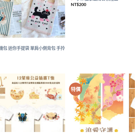
wishlist
NT$
200
機包 迷你手提袋 單肩小側背包 手拎
特價
Add to
wishlist