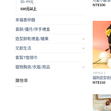
可愛小貓 
30~99元
NT$
100
100元以上
幸福香拌麵
喜餅/彌月/伴手禮盒
造型餅乾禮盒/糖果
文創生活
客製T恤領巾
寵物胸背/衣服/用品
100元以上
貓狗造型收
購物車
NT$
150