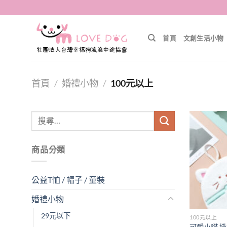
Skip
to
content
首頁
文創生活小物
首頁
/
婚禮小物
/
100元以上
搜
尋
關
商品分類
鍵
字:
公益T恤 / 帽子 / 童裝
婚禮小物
29元以下
100元以上