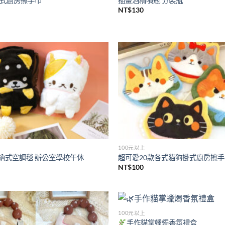
掛式廚房擦手巾
插畫酒精噴瓶 分裝瓶
NT$
130
Add to
wishlist
100元以上
納式空調毯 辦公室學校午休
超可愛20款各式貓狗掛式廚房擦
NT$
100
100元以上
Add to
手作貓掌蠟燭香氛禮盒